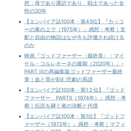
想：母であり通訳であり、戦士であった女
性の30年
【エンパイア誌100本・第43位】『カッコ
ーの巣の上で（1975年）』感想・考察｜支
配と自由の物語はなぜ今も評価され続ける
のか
映画『ゴッドファーザー〈最終章〉：マイ
ケル・コルレオーネの最期（2020年）』-
PART IIIの再編集版ゴッドファーザー最終
章｜血と罪が刻む悲劇の系譜
【エンパイア誌100本・第1２位】『ゴッド
ファーザー PARTⅡ（1974年）』感想・考
察｜伝説を継ぐ者の決断と代償
【エンパイア誌100本・第1位】『ゴッドフ
ァーザー（1972年）』感想・考察｜マフィ