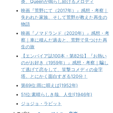
炎、Queenが鳴らし続けるメロディ
映画『荒野にて（2017年）』感想・考察｜
失われた家族、そして荒野が教えた再生の
物語
映画『ノマドランド（2020年）』感想・考
察｜車に積んだ過去と、荒野で見つけた再
生の旅
【エンパイア誌100本・第82位】『お熱い
のがお好き（1959年）』感想・考察｜騙し
て逃げて恋をして、笑撃コメディの金字
塔。とにかく面白すぎる120分！
第69位:雨に唄えば(1952年)
51位:素晴らしき哉、人生!(1946年)
ジョジョ・ラビット