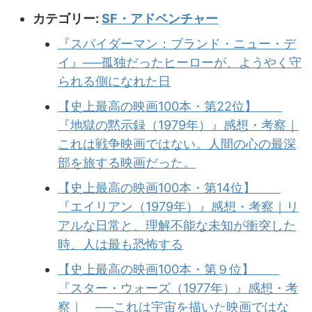
カテゴリー:
SF・アドベンチャー
『スパイダーマン：ブランド・ニュー・デ
イ』──孤独だったヒーローが、ようやく守
られる側になれた日
【史上最高の映画100本・第22位】
『地獄の黙示録（1979年）』感想・考察｜
これは戦争映画ではない。人間の心の最深
部を旅する映画だった。
【史上最高の映画100本・第14位】
『エイリアン（1979年）』感想・考察｜リ
アルな日常と、理解不能な未知が衝突した
時、人は最も恐怖する
【史上最高の映画100本・第９位】
『スター・ウォーズ（1977年）』感想・考
察｜ ──これは宇宙を描いた映画ではな