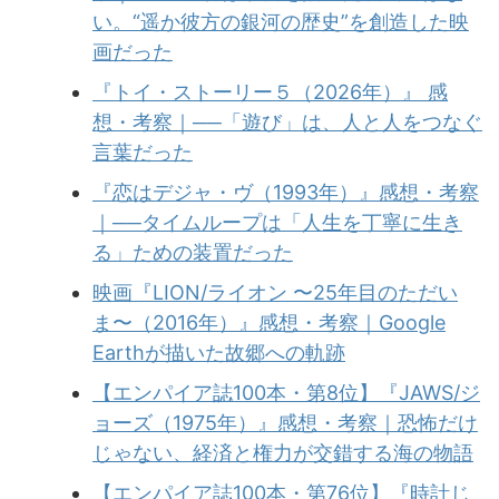
い。“遥か彼方の銀河の歴史”を創造した映
画だった
『トイ・ストーリー５（2026年）』 感
想・考察｜──「遊び」は、人と人をつなぐ
言葉だった
『恋はデジャ・ヴ（1993年）』感想・考察
｜──タイムループは「人生を丁寧に生き
る」ための装置だった
映画『LION/ライオン 〜25年目のただい
ま〜（2016年）』感想・考察｜Google
Earthが描いた故郷への軌跡
【エンパイア誌100本・第8位】『JAWS/ジ
ョーズ（1975年）』感想・考察｜恐怖だけ
じゃない、経済と権力が交錯する海の物語
【エンパイア誌100本・第76位】『時計じ