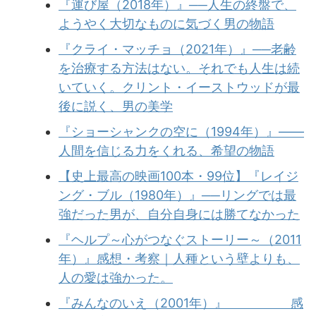
『運び屋（2018年）』──人生の終盤で、
ようやく大切なものに気づく男の物語
『クライ・マッチョ（2021年）』──老齢
を治療する方法はない。それでも人生は続
いていく。クリント・イーストウッドが最
後に説く、男の美学
『ショーシャンクの空に（1994年）』——
人間を信じる力をくれる、希望の物語
【史上最高の映画100本・99位】『レイジ
ング・ブル（1980年）』──リングでは最
強だった男が、自分自身には勝てなかった
『ヘルプ～心がつなぐストーリー～（2011
年）』感想・考察｜人種という壁よりも、
人の愛は強かった。
『みんなのいえ（2001年）』 感