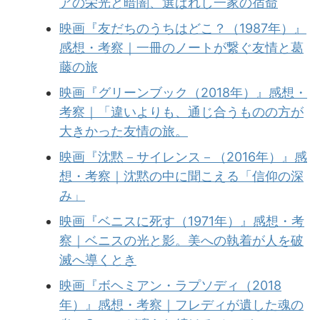
アの栄光と暗闇、選ばれし一家の宿命
映画『友だちのうちはどこ？（1987年）』
感想・考察｜一冊のノートが繋ぐ友情と葛
藤の旅
映画『グリーンブック（2018年）』感想・
考察｜「違いよりも、通じ合うものの方が
大きかった友情の旅。
映画『沈黙－サイレンス－（2016年）』感
想・考察｜沈黙の中に聞こえる「信仰の深
み」
映画『ベニスに死す（1971年）』感想・考
察｜ベニスの光と影。美への執着が人を破
滅へ導くとき
映画『ボヘミアン・ラプソディ（2018
年）』感想・考察｜フレディが遺した魂の