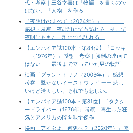
想・考察｜三谷幸喜は「物語」を書くので
はない。「人物」を作る。
『夜明けのすべて（2024年）』
感想・考察｜夜は誰にでも訪れる。そして
夜明けもまた、誰にでも訪れる。
【エンパイア誌100本・第84位】『ロッキ
ー（1976年）』感想・考察｜勝利の映画で
はないーー最後まで立っていた男の物語
映画『グラン・トリノ（2008年）』感想・
考察｜撃たないイーストウッド ーー 悲し
いけど清々しい、それでも悲しい。
【エンパイア誌100本・第31位】『タクシ
ードライバー（1976年』考察：再生した狂
気とアメリカの闇を映す傑作
映画『アイダよ、何処へ？（2020年）』感