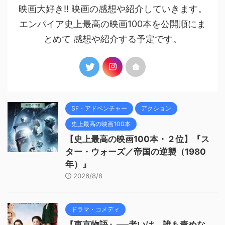
映画大好き!! 映画の感想や紹介していきます。
エンパイア史上最高の映画100本を公開順にま
とめて 感想や紹介する予定です。
SF・アドベンチャー
アクション
史上最高の映画100本
【史上最高の映画100本・２位】『ス
ター・ウォーズ／帝国の逆襲（1980
年）』
2026/8/8
ドラマ・コメディ
『東京物語』──老いは、誰も責めな