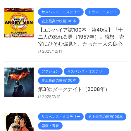
サスペンス・ミステリー
ドラマ・コメディ
史上最高の映画100本
【エンパイア誌100本・第40位】『十
二人の怒れる男（1957年）』感想｜密
室にひそむ偏見と、たった一人の良心
2025/12/11
アクション
サスペンス・ミステリー
史上最高の映画100本
第3位:ダークナイト（2008年）
2025/7/31
サスペンス・ミステリー
史上最高の映画100本
恋愛・青春